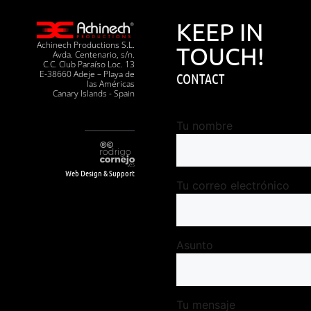
KEEP IN
Achinech Productions S.L.
TOUCH!
Avda. Centenario, s/n.
C.C. Club Paraíso Loc. 13
E-38660 Adeje – Playa de
CONTACT
las Américas
Canary Islands - Spain
Tu nombre
Web Design & Support
Tu correo electrónico
Asunto
Tu mensaje