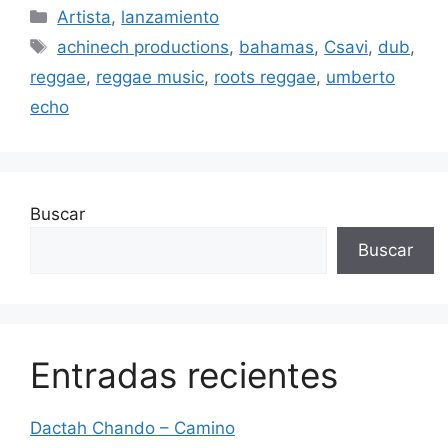
Artista
,
lanzamiento
achinech productions
,
bahamas
,
Csavi
,
dub
,
reggae
,
reggae music
,
roots reggae
,
umberto
echo
Buscar
Buscar
Entradas recientes
Dactah Chando – Camino