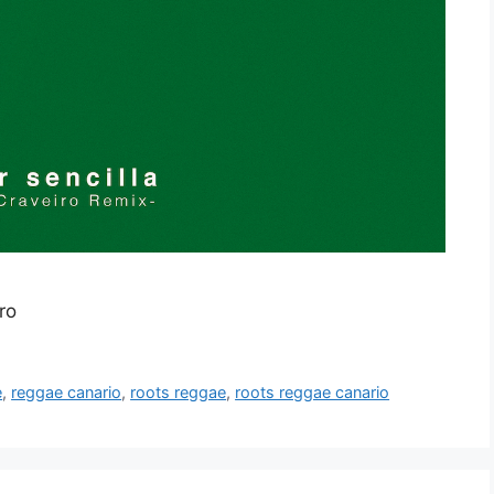
ro
e
,
reggae canario
,
roots reggae
,
roots reggae canario