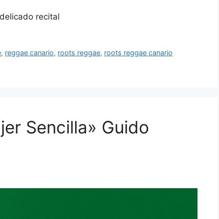
 delicado recital
e
,
reggae canario
,
roots reggae
,
roots reggae canario
er Sencilla» Guido