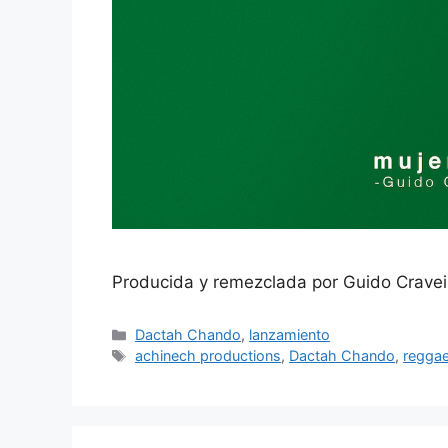
Producida y remezclada por Guido Cravei
Dactah Chando
,
lanzamiento
achinech productions
,
Dactah Chando
,
regga