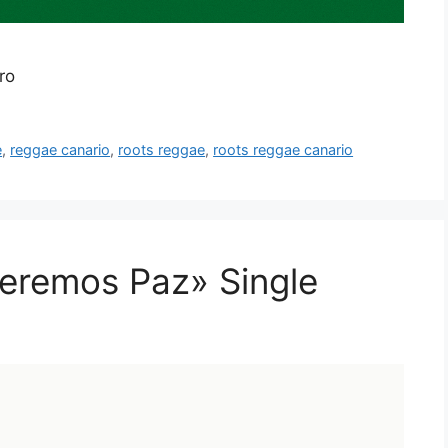
ro
e
,
reggae canario
,
roots reggae
,
roots reggae canario
eremos Paz» Single