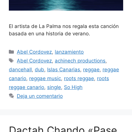
El artista de La Palma nos regala esta canción
basada en una historia de verano.
Abel Cordovez
,
lanzamiento
Abel Cordovez
,
achinech productions
,
dancehall
,
dub
,
Islas Canarias
,
reggae
,
reggae
canario
,
reggae music
,
roots reggae
,
roots
reggae canario
,
single
,
So High
Deja un comentario
Dactah Chando «Pase