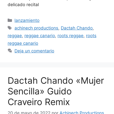
delicado recital
lanzamiento
achinech productions
,
Dactah Chando
,
reggae
,
reggae canario
,
roots reggae
,
roots
reggae canario
Deja un comentario
Dactah Chando «Mujer
Sencilla» Guido
Craveiro Remix
20 de mayo de 2022
por
Achinech Productions