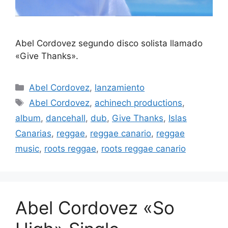
Abel Cordovez segundo disco solista llamado
«Give Thanks».
Abel Cordovez
,
lanzamiento
Abel Cordovez
,
achinech productions
,
album
,
dancehall
,
dub
,
Give Thanks
,
Islas
Canarias
,
reggae
,
reggae canario
,
reggae
music
,
roots reggae
,
roots reggae canario
Abel Cordovez «So