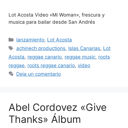
Lot Acosta Video «Mi Woman», frescura y
musica para bailar desde San Andrés
lanzamiento
,
Lot Acosta
achinech productions
,
Islas Canarias
,
Lot
Acosta
,
reggae canario
,
reggae music
,
roots
reggae
,
roots reggae canario
,
video
Deja un comentario
Abel Cordovez «Give
Thanks» Álbum