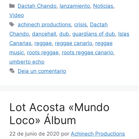
Dactah Chando
,
lanzamiento
,
Noticias
,
Video
achinech productions
,
crisis
,
Dactah
Chando
,
dancehall
,
dub
,
guardians of dub
,
Islas
Canarias
,
reggae
,
reggae canario
,
reggae
music
,
roots reggae
,
roots reggae canario
,
umberto echo
Deja un comentario
Lot Acosta «Mundo
Loco» Álbum
22 de junio de 2020
por
Achinech Productions