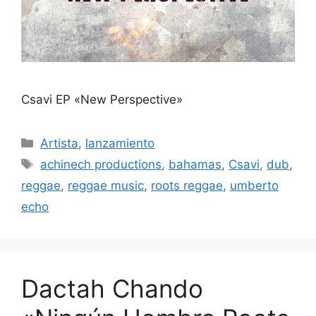
Csavi EP «New Perspective»
Artista
,
lanzamiento
achinech productions
,
bahamas
,
Csavi
,
dub
,
reggae
,
reggae music
,
roots reggae
,
umberto
echo
Dactah Chando