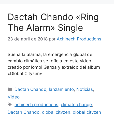
Dactah Chando «Ring
The Alarm» Single
23 de abril de 2018
por
Achinech Productions
Suena la alarma, la emergencia global del
cambio climático se refleja en este video
creado por Iombi García y extraído del album
«Global Cityzen»
Dactah Chando
,
lanzamiento
,
Noticias
,
Video
achinech productions
,
climate change
,
Dactah Chando
,
global cityzen
,
global cityzen