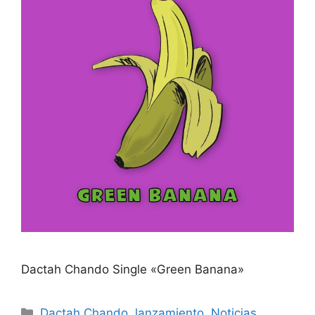
Dactah Chando Single «Green Banana»
Dactah Chando
,
lanzamiento
,
Noticias
,