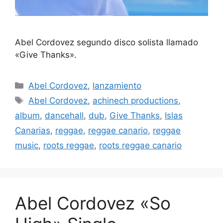
Abel Cordovez segundo disco solista llamado
«Give Thanks».
Abel Cordovez
,
lanzamiento
Abel Cordovez
,
achinech productions
,
album
,
dancehall
,
dub
,
Give Thanks
,
Islas
Canarias
,
reggae
,
reggae canario
,
reggae
music
,
roots reggae
,
roots reggae canario
Abel Cordovez «So