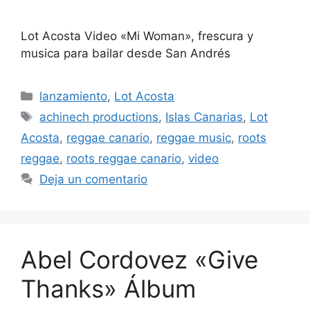
Lot Acosta Video «Mi Woman», frescura y
musica para bailar desde San Andrés
lanzamiento
,
Lot Acosta
achinech productions
,
Islas Canarias
,
Lot
Acosta
,
reggae canario
,
reggae music
,
roots
reggae
,
roots reggae canario
,
video
Deja un comentario
Abel Cordovez «Give
Thanks» Álbum