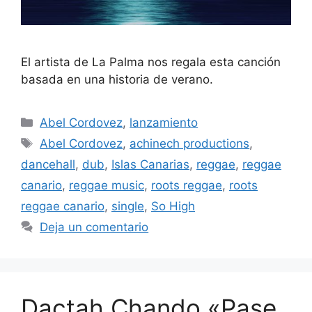
El artista de La Palma nos regala esta canción
basada en una historia de verano.
Abel Cordovez
,
lanzamiento
Abel Cordovez
,
achinech productions
,
dancehall
,
dub
,
Islas Canarias
,
reggae
,
reggae
canario
,
reggae music
,
roots reggae
,
roots
reggae canario
,
single
,
So High
Deja un comentario
Dactah Chando «Pase