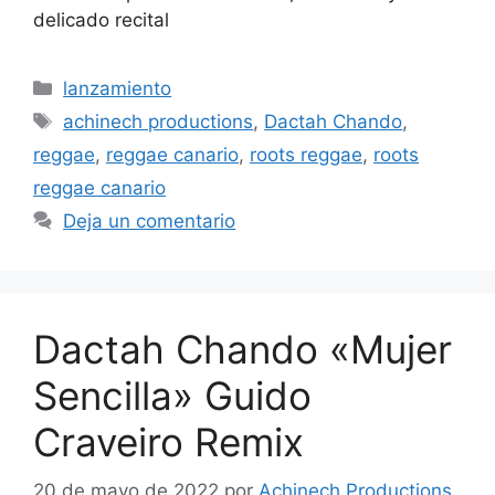
delicado recital
lanzamiento
achinech productions
,
Dactah Chando
,
reggae
,
reggae canario
,
roots reggae
,
roots
reggae canario
Deja un comentario
Dactah Chando «Mujer
Sencilla» Guido
Craveiro Remix
20 de mayo de 2022
por
Achinech Productions