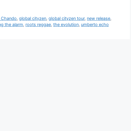
h Chando
,
global cityzen
,
global cityzen tour
,
new release
,
ing the alarm
,
roots reggae
,
the evolution
,
umberto echo