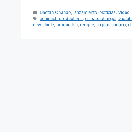
Dactah Chando
,
lanzamiento
,
Noticias
,
Video
achinech productions
,
climate change
,
Dacta
new single
,
production
,
reggae
,
reggae canario
,
r